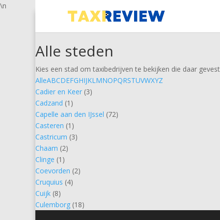
\n
Alle steden
Kies een stad om taxibedrijven te bekijken die daar gevesti
Alle
A
B
C
D
E
F
G
H
I
J
K
L
M
N
O
P
Q
R
S
T
U
V
W
X
Y
Z
Cadier en Keer
(3)
Cadzand
(1)
Capelle aan den IJssel
(72)
Casteren
(1)
Castricum
(3)
Chaam
(2)
Clinge
(1)
Coevorden
(2)
Cruquius
(4)
Cuijk
(8)
Culemborg
(18)