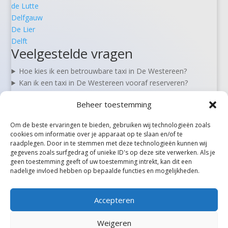
de Lutte
Delfgauw
De Lier
Delft
Veelgestelde vragen
Hoe kies ik een betrouwbare taxi in De Westereen?
Kan ik een taxi in De Westereen vooraf reserveren?
Zijn er 24/7 taxi’s beschikbaar in De Westereen?
Beheer toestemming
Wat kost een taxi van De Westereen naar Schiphol?
Kan ik in De Westereen ook rolstoel- of zorgvervoer
Om de beste ervaringen te bieden, gebruiken wij technologieën zoals
boeken?
cookies om informatie over je apparaat op te slaan en/of te
raadplegen. Door in te stemmen met deze technologieën kunnen wij
gegevens zoals surfgedrag of unieke ID's op deze site verwerken. Als je
geen toestemming geeft of uw toestemming intrekt, kan dit een
Alle steden
nadelige invloed hebben op bepaalde functies en mogelijkheden.
Accepteren
Weigeren