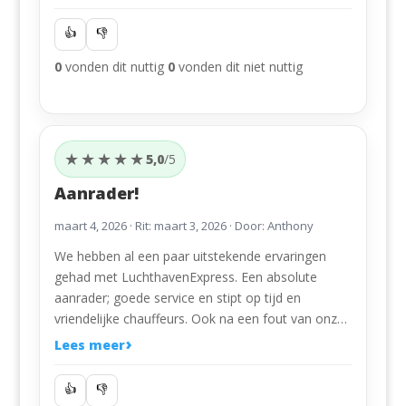
👍
👎
0
vonden dit nuttig
0
vonden dit niet nuttig
★★★★★
5,0
/5
Aanrader!
maart 4, 2026
· Rit: maart 3, 2026 · Door: Anthony
We hebben al een paar uitstekende ervaringen
gehad met LuchthavenExpress. Een absolute
aanrader; goede service en stipt op tijd en
vriendelijke chauffeurs. Ook na een fout van onze
kant werden ophaaldag en tijd van Schiphol snel
Lees meer
aangepast; complimenten! Nogmaals dank
daarvoor! 🙏🏻 Bij onze volgende reis vanaf
👍
👎
Schiphol zijn we weer van de partij! 😃