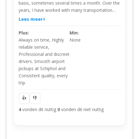
basis, sometimes several times a month. Over the
years, I have worked with many transportation
providers, but none have matched the level of
Lees meer
reliability demonstrated by LuchthavenExpress.
Drivers consistently arrive ahead of the agreed
Plus:
Min:
pickup time, and airport collections at Schiphol are
Always on time, Highly
None
handled with the same precision and
reliable service,
professionalism. This level of dependability is rare
Professional and discreet
and, in my experience, essential in a high-pressure
drivers. Smooth airport
professional environment. LuchthavenExpress has
pickups at Schiphol and
become my exclusive choice for airport transfers,
Consistent quality, every
and I would recommend their services without
trip.
hesitation to anyone who values punctuality,
discretion, and operational excellence.
👍
👎
4
vonden dit nuttig
0
vonden dit niet nuttig