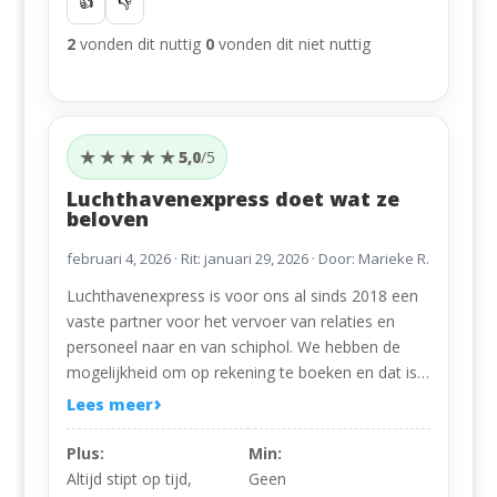
👍
👎
2
vonden dit nuttig
0
vonden dit niet nuttig
★★★★★
5,0
/5
Luchthavenexpress doet wat ze
beloven
februari 4, 2026
· Rit: januari 29, 2026 · Door: Marieke R.
Luchthavenexpress is voor ons al sinds 2018 een
vaste partner voor het vervoer van relaties en
personeel naar en van schiphol. We hebben de
mogelijkheid om op rekening te boeken en dat is
voor ons heel prettig.
Lees meer
Plus:
Min:
Altijd stipt op tijd,
Geen