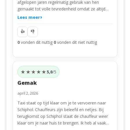
afgelopen jaren regelmatig gebruik van hen
gemaakt tot volle tevredenheid omdat ze altijd
stip op tijd aanwezig zijn zowel bij je thuis als op
Lees meer
de luchthaven. Dus wij kunnen een ieder aanraden
om voor een redelijke prijs van hun diensten
👍
👎
gebruik te maken
0
vonden dit nuttig
0
vonden dit niet nuttig
★★★★★
5,0
/5
Gemak
april 2, 2026
Taxi staat op tijd klaar om je te vervoeren naar
Schiphol. Chauffeurs zijn beleefd en netjes. Bij
terugkomst op Schiphol staat de chauffeur weer
klaar om je naar huis te brengen. Ik heb al vaak
gebruik gemaakt van luchthavenexpress naar volle