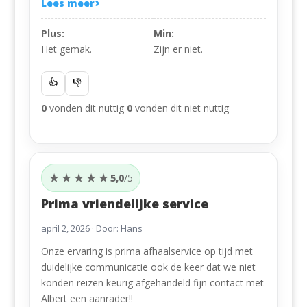
Lees meer
tevredenheid. En de prijs doet niet onder voor het
parkeren op P3.
Plus:
Min:
Het gemak.
Zijn er niet.
👍
👎
0
vonden dit nuttig
0
vonden dit niet nuttig
★★★★★
5,0
/5
Prima vriendelijke service
april 2, 2026
· Door: Hans
Onze ervaring is prima afhaalservice op tijd met
duidelijke communicatie ook de keer dat we niet
konden reizen keurig afgehandeld fijn contact met
Albert een aanrader!!