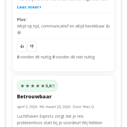
een topper! Ik kan het iedereen aanraden, wat een
Lees meer
rust geeft dat en wat een aangenaam begin en
afsluiting van de reis…
Plus:
Altijd op tijd, communicatief en altijd bereikbaar 👍
🤩
👍
👎
0
vonden dit nuttig
0
vonden dit niet nuttig
★★★★★
5,0
/5
Betrouwbaar
april 3, 2026
· Rit: maart 29, 2026 · Door: Ries G.
Luchthaven Express zorgt dat je reis
probleemloos start bij je voordeur! Wij hebben