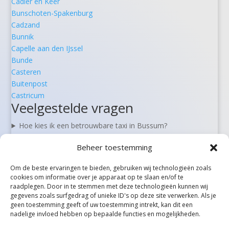
Cadier en Keer
Bunschoten-Spakenburg
Cadzand
Bunnik
Capelle aan den IJssel
Bunde
Casteren
Buitenpost
Castricum
Veelgestelde vragen
Hoe kies ik een betrouwbare taxi in Bussum?
Kan ik een taxi in Bussum vooraf reserveren?
Beheer toestemming
Zijn er 24/7 taxi’s beschikbaar in Bussum?
Wat kost een taxi van Bussum naar Schiphol?
Om de beste ervaringen te bieden, gebruiken wij technologieën zoals
Kan ik in Bussum ook rolstoel- of zorgvervoer boeken?
cookies om informatie over je apparaat op te slaan en/of te
raadplegen. Door in te stemmen met deze technologieën kunnen wij
gegevens zoals surfgedrag of unieke ID's op deze site verwerken. Als je
geen toestemming geeft of uw toestemming intrekt, kan dit een
Alle steden
nadelige invloed hebben op bepaalde functies en mogelijkheden.