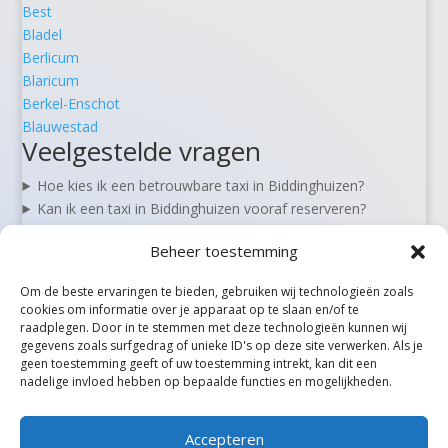
Best
Bladel
Berlicum
Blaricum
Berkel-Enschot
Blauwestad
Veelgestelde vragen
Hoe kies ik een betrouwbare taxi in Biddinghuizen?
Kan ik een taxi in Biddinghuizen vooraf reserveren?
Zijn er 24/7 taxi’s beschikbaar in Biddinghuizen?
Beheer toestemming
Wat kost een taxi van Biddinghuizen naar Schiphol?
Kan ik in Biddinghuizen ook rolstoel- of zorgvervoer
Om de beste ervaringen te bieden, gebruiken wij technologieën zoals
boeken?
cookies om informatie over je apparaat op te slaan en/of te
raadplegen. Door in te stemmen met deze technologieën kunnen wij
gegevens zoals surfgedrag of unieke ID's op deze site verwerken. Als je
geen toestemming geeft of uw toestemming intrekt, kan dit een
Alle steden
nadelige invloed hebben op bepaalde functies en mogelijkheden.
Accepteren