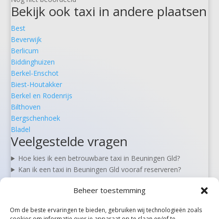
Bekijk ook taxi in andere plaatsen
Best
Beverwijk
Berlicum
Biddinghuizen
Berkel-Enschot
Biest-Houtakker
Berkel en Rodenrijs
Bilthoven
Bergschenhoek
Bladel
Veelgestelde vragen
Hoe kies ik een betrouwbare taxi in Beuningen Gld?
Kan ik een taxi in Beuningen Gld vooraf reserveren?
Zijn er 24/7 taxi’s beschikbaar in Beuningen Gld?
Beheer toestemming
Wat kost een taxi van Beuningen Gld naar Schiphol?
Kan ik in Beuningen Gld ook rolstoel- of zorgvervoer
Om de beste ervaringen te bieden, gebruiken wij technologieën zoals
boeken?
cookies om informatie over je apparaat op te slaan en/of te