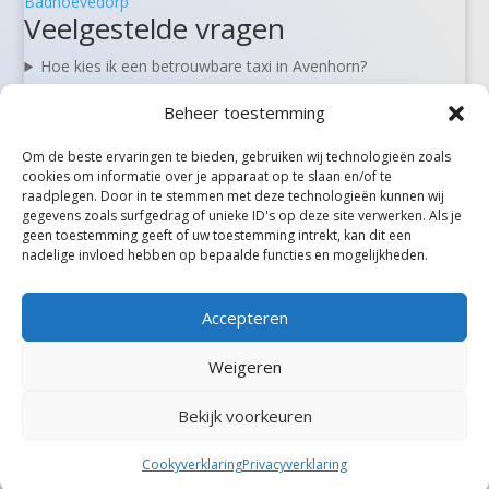
Badhoevedorp
Veelgestelde vragen
Hoe kies ik een betrouwbare taxi in Avenhorn?
Kan ik een taxi in Avenhorn vooraf reserveren?
Beheer toestemming
Zijn er 24/7 taxi’s beschikbaar in Avenhorn?
Wat kost een taxi van Avenhorn naar Schiphol?
Om de beste ervaringen te bieden, gebruiken wij technologieën zoals
Kan ik in Avenhorn ook rolstoel- of zorgvervoer boeken?
cookies om informatie over je apparaat op te slaan en/of te
raadplegen. Door in te stemmen met deze technologieën kunnen wij
gegevens zoals surfgedrag of unieke ID's op deze site verwerken. Als je
geen toestemming geeft of uw toestemming intrekt, kan dit een
Alle steden
nadelige invloed hebben op bepaalde functies en mogelijkheden.
Accepteren
Weigeren
Bekijk voorkeuren
©Taxireview, alle rechten voorbehouden.
Cookyverklaring
Privacyverklaring