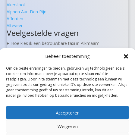
Akersloot
Alphen Aan Den Rijn
Afferden
Alteveer
Veelgestelde vragen
Hoe kies ik een betrouwbare taxi in Alkmaar?
Kan ik een taxi in Alkmaar vooraf reserveren?
Beheer toestemming
Zijn er 24/7 taxi’s beschikbaar in Alkmaar?
Wat kost een taxi van Alkmaar naar Schiphol?
Om de beste ervaringen te bieden, gebruiken wij technologieën zoals
Kan ik in Alkmaar ook rolstoel- of zorgvervoer boeken?
cookies om informatie over je apparaat op te slaan en/of te
raadplegen. Door in te stemmen met deze technologieën kunnen wij
gegevens zoals surfgedrag of unieke ID's op deze site verwerken. Als je
geen toestemming geeft of uw toestemming intrekt, kan dit een
Alle steden
nadelige invloed hebben op bepaalde functies en mogelijkheden.
Accepteren
Weigeren