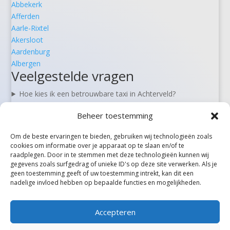
Abbekerk
Afferden
Aarle-Rixtel
Akersloot
Aardenburg
Albergen
Veelgestelde vragen
Hoe kies ik een betrouwbare taxi in Achterveld?
Kan ik een taxi in Achterveld vooraf reserveren?
Beheer toestemming
Zijn er 24/7 taxi’s beschikbaar in Achterveld?
Wat kost een taxi van Achterveld naar Schiphol?
Om de beste ervaringen te bieden, gebruiken wij technologieën zoals
Kan ik in Achterveld ook rolstoel- of zorgvervoer boeken?
cookies om informatie over je apparaat op te slaan en/of te
raadplegen. Door in te stemmen met deze technologieën kunnen wij
gegevens zoals surfgedrag of unieke ID's op deze site verwerken. Als je
geen toestemming geeft of uw toestemming intrekt, kan dit een
Alle steden
nadelige invloed hebben op bepaalde functies en mogelijkheden.
Accepteren