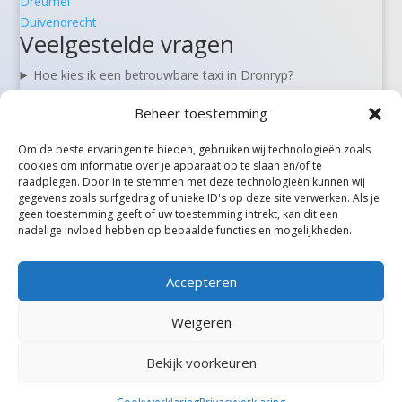
Dreumel
Duivendrecht
Veelgestelde vragen
Hoe kies ik een betrouwbare taxi in Dronryp?
Kan ik een taxi in Dronryp vooraf reserveren?
Beheer toestemming
Zijn er 24/7 taxi’s beschikbaar in Dronryp?
Wat kost een taxi van Dronryp naar Schiphol?
Om de beste ervaringen te bieden, gebruiken wij technologieën zoals
Kan ik in Dronryp ook rolstoel- of zorgvervoer boeken?
cookies om informatie over je apparaat op te slaan en/of te
raadplegen. Door in te stemmen met deze technologieën kunnen wij
gegevens zoals surfgedrag of unieke ID's op deze site verwerken. Als je
geen toestemming geeft of uw toestemming intrekt, kan dit een
Alle steden
nadelige invloed hebben op bepaalde functies en mogelijkheden.
Accepteren
Weigeren
Bekijk voorkeuren