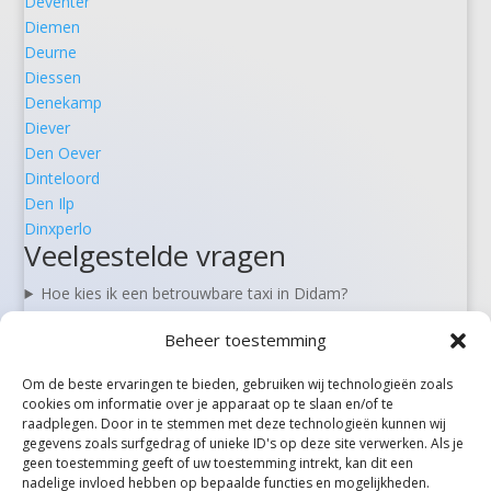
Deventer
Diemen
Deurne
Diessen
Denekamp
Diever
Den Oever
Dinteloord
Den Ilp
Dinxperlo
Veelgestelde vragen
Hoe kies ik een betrouwbare taxi in Didam?
Kan ik een taxi in Didam vooraf reserveren?
Beheer toestemming
Zijn er 24/7 taxi’s beschikbaar in Didam?
Wat kost een taxi van Didam naar Schiphol?
Om de beste ervaringen te bieden, gebruiken wij technologieën zoals
Kan ik in Didam ook rolstoel- of zorgvervoer boeken?
cookies om informatie over je apparaat op te slaan en/of te
raadplegen. Door in te stemmen met deze technologieën kunnen wij
gegevens zoals surfgedrag of unieke ID's op deze site verwerken. Als je
geen toestemming geeft of uw toestemming intrekt, kan dit een
Alle steden
nadelige invloed hebben op bepaalde functies en mogelijkheden.