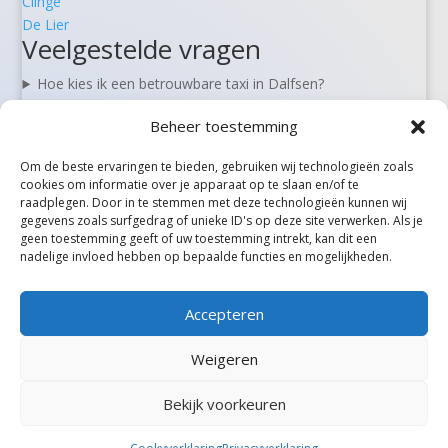
Clinge
De Lier
Veelgestelde vragen
Hoe kies ik een betrouwbare taxi in Dalfsen?
Kan ik een taxi in Dalfsen vooraf reserveren?
Beheer toestemming
Zijn er 24/7 taxi’s beschikbaar in Dalfsen?
Wat kost een taxi van Dalfsen naar Schiphol?
Om de beste ervaringen te bieden, gebruiken wij technologieën zoals
Kan ik in Dalfsen ook rolstoel- of zorgvervoer boeken?
cookies om informatie over je apparaat op te slaan en/of te
raadplegen. Door in te stemmen met deze technologieën kunnen wij
gegevens zoals surfgedrag of unieke ID's op deze site verwerken. Als je
geen toestemming geeft of uw toestemming intrekt, kan dit een
Alle steden
nadelige invloed hebben op bepaalde functies en mogelijkheden.
Accepteren
Weigeren
Bekijk voorkeuren