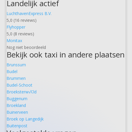
Landelijk actief
LuchthavenExpress B.V.
5,0 (16 reviews)
Flyhopper
5,0 (8 reviews)
Monitax
Nog niet beoordeeld
Bekijk ook taxi in andere plaatsen
Brunssum
Budel
Brummen
Budel-Schoot
Broeksterw√¢ld
Buggenum
Broekland
Buinerveen
Broek op Langedijk
Buitenpost