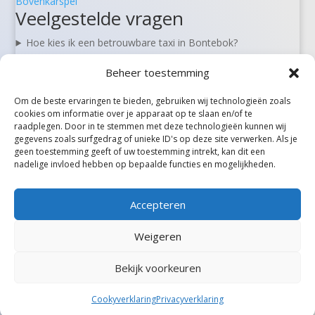
Bovenkarspel
Veelgestelde vragen
Hoe kies ik een betrouwbare taxi in Bontebok?
Kan ik een taxi in Bontebok vooraf reserveren?
Beheer toestemming
Zijn er 24/7 taxi’s beschikbaar in Bontebok?
Wat kost een taxi van Bontebok naar Schiphol?
Om de beste ervaringen te bieden, gebruiken wij technologieën zoals
Kan ik in Bontebok ook rolstoel- of zorgvervoer boeken?
cookies om informatie over je apparaat op te slaan en/of te
raadplegen. Door in te stemmen met deze technologieën kunnen wij
gegevens zoals surfgedrag of unieke ID's op deze site verwerken. Als je
geen toestemming geeft of uw toestemming intrekt, kan dit een
Alle steden
nadelige invloed hebben op bepaalde functies en mogelijkheden.
Accepteren
Weigeren
Bekijk voorkeuren
©Taxireview, alle rechten voorbehouden.
Cookyverklaring
Privacyverklaring