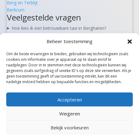
Berg en Terblijt
Berlicum
Veelgestelde vragen
Hoe kies ik een betrouwbare taxi in Bergharen?
Kan ik een taxi in Bergharen vooraf reserveren?
Beheer toestemming
Zijn er 24/7 taxi’s beschikbaar in Bergharen?
Wat kost een taxi van Bergharen naar Schiphol?
Om de beste ervaringen te bieden, gebruiken wij technologieën zoals
Kan ik in Bergharen ook rolstoel- of zorgvervoer boeken?
cookies om informatie over je apparaat op te slaan en/of te
raadplegen. Door in te stemmen met deze technologieën kunnen wij
gegevens zoals surfgedrag of unieke ID's op deze site verwerken. Als je
geen toestemming geeft of uw toestemming intrekt, kan dit een
Alle steden
nadelige invloed hebben op bepaalde functies en mogelijkheden.
Accepteren
Weigeren
Bekijk voorkeuren