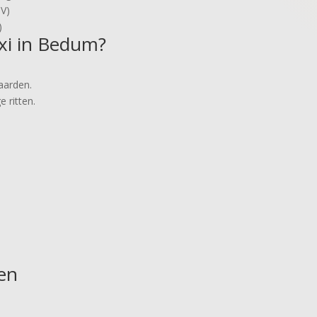
OV)
)
xi in Bedum?
aarden.
e ritten.
sen