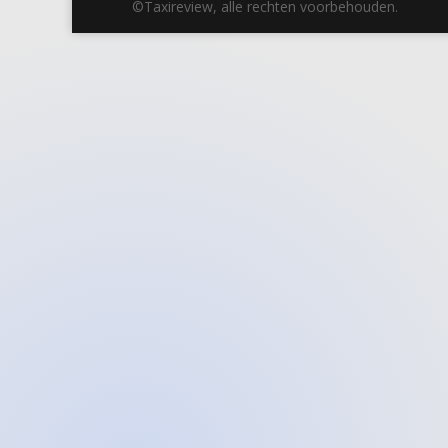
©Taxireview, alle rechten voorbehouden.