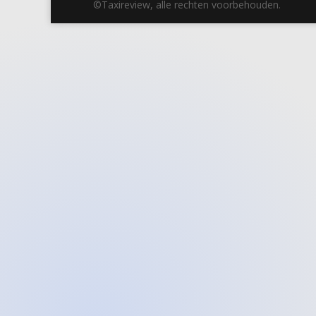
©Taxireview, alle rechten voorbehouden.