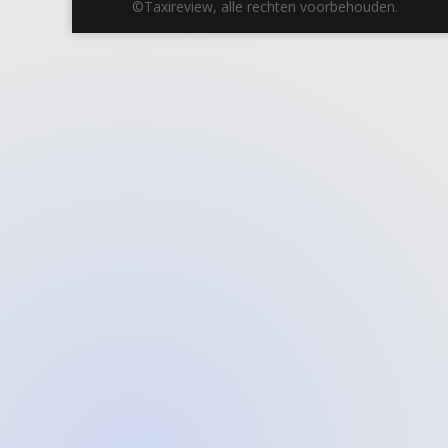
©Taxireview, alle rechten voorbehouden.