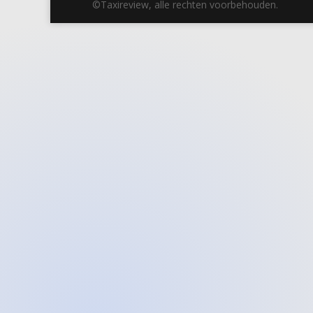
©Taxireview, alle rechten voorbehouden.