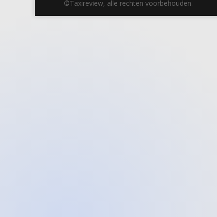
©Taxireview, alle rechten voorbehouden.