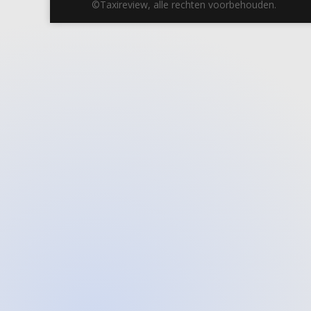
©Taxireview, alle rechten voorbehouden.