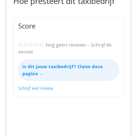
Hoe presteert dit taxibedrijf
Score
✩✩✩✩✩
Nog geen reviews – Schrijf de
eerste
Is dit jouw taxibedrijf? Claim deze
pagina →
Schrijf een review