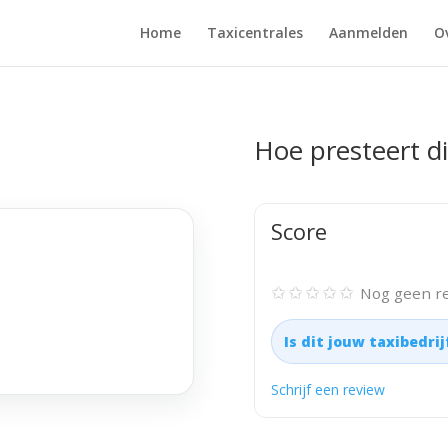
Home
Taxicentrales
Aanmelden
O
Hoe presteert di
Score
✩✩✩✩✩
Nog geen re
Is dit jouw taxibedri
Schrijf een review