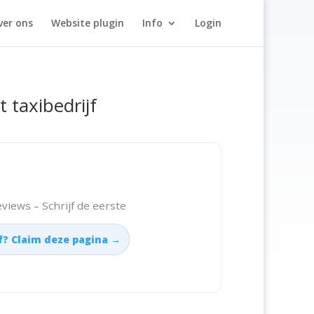
ver ons
Website plugin
Info
Login
t taxibedrijf
views – Schrijf de eerste
jf? Claim deze pagina →