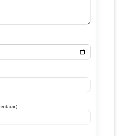
penbaar)