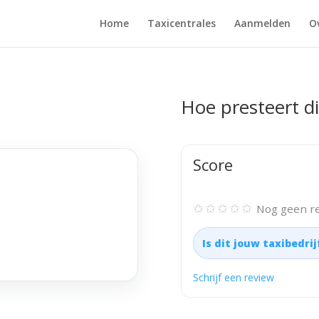
Home
Taxicentrales
Aanmelden
O
Hoe presteert di
Score
✩✩✩✩✩
Nog geen re
Is dit jouw taxibedri
Schrijf een review