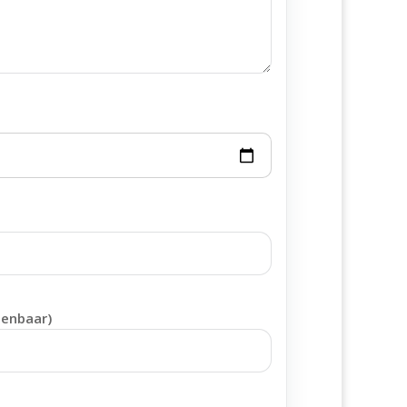
penbaar)