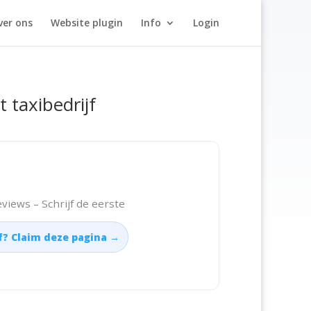
ver ons
Website plugin
Info
Login
t taxibedrijf
views – Schrijf de eerste
jf? Claim deze pagina →