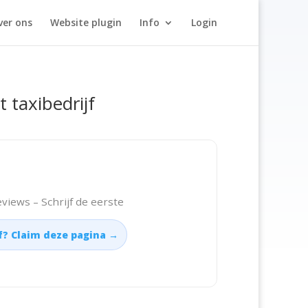
ver ons
Website plugin
Info
Login
t taxibedrijf
views – Schrijf de eerste
jf? Claim deze pagina →