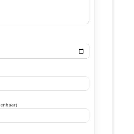
penbaar)