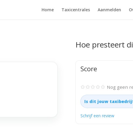
Home
Taxicentrales
Aanmelden
O
Hoe presteert di
Score
✩✩✩✩✩
Nog geen re
Is dit jouw taxibedri
Schrijf een review