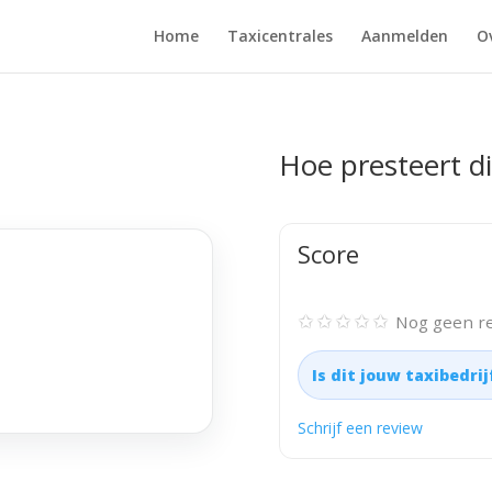
Home
Taxicentrales
Aanmelden
O
Hoe presteert di
Score
✩✩✩✩✩
Nog geen re
Is dit jouw taxibedri
Schrijf een review