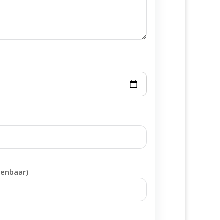
penbaar)