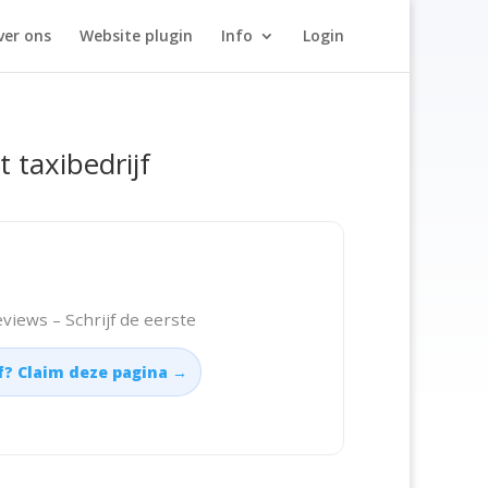
ver ons
Website plugin
Info
Login
t taxibedrijf
views – Schrijf de eerste
jf? Claim deze pagina →