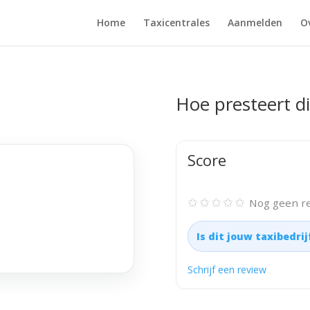
Home
Taxicentrales
Aanmelden
O
Hoe presteert di
Score
✩✩✩✩✩
Nog geen re
Is dit jouw taxibedri
Schrijf een review