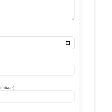
penbaar)