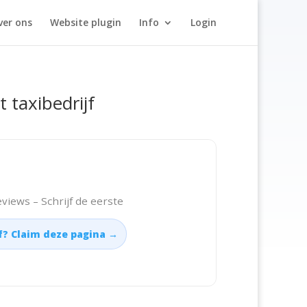
ver ons
Website plugin
Info
Login
t taxibedrijf
views – Schrijf de eerste
jf? Claim deze pagina →