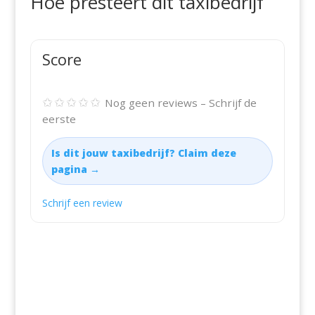
Hoe presteert dit taxibedrijf
Score
✩✩✩✩✩
Nog geen reviews – Schrijf de
eerste
Is dit jouw taxibedrijf? Claim deze
pagina →
Schrijf een review