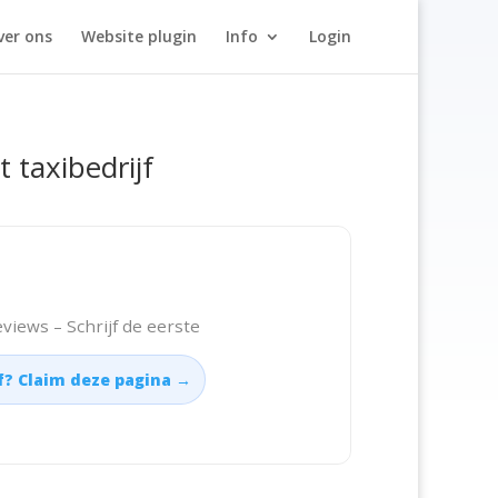
ver ons
Website plugin
Info
Login
t taxibedrijf
views – Schrijf de eerste
jf? Claim deze pagina →