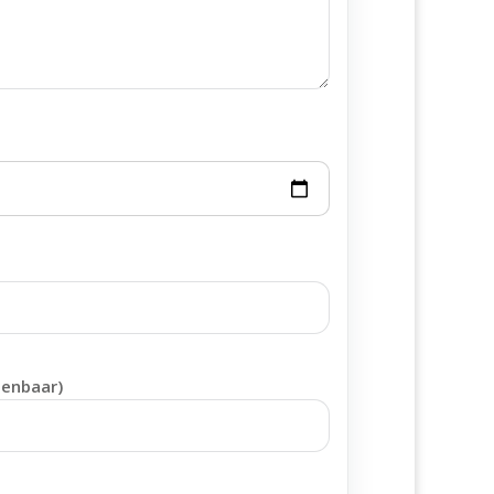
penbaar)