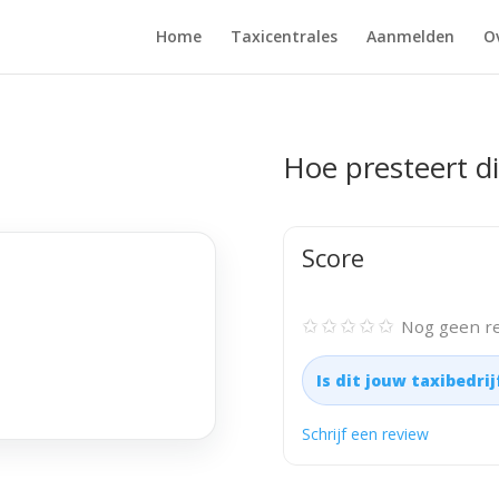
Home
Taxicentrales
Aanmelden
O
Hoe presteert di
Score
✩✩✩✩✩
Nog geen re
Is dit jouw taxibedri
Schrijf een review