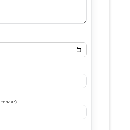
penbaar)