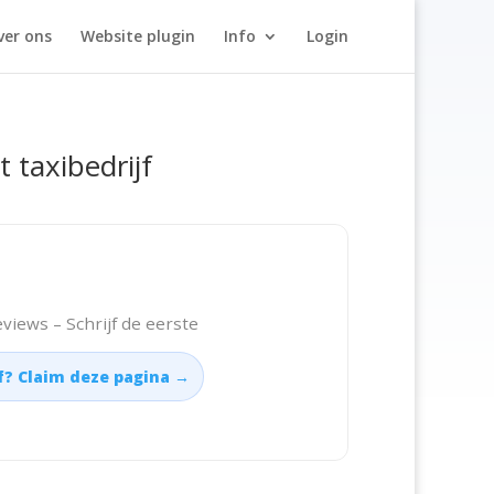
ver ons
Website plugin
Info
Login
t taxibedrijf
views – Schrijf de eerste
jf? Claim deze pagina →