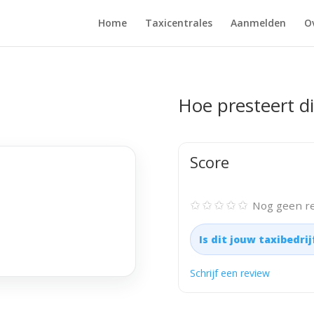
Home
Taxicentrales
Aanmelden
O
Hoe presteert di
Score
✩✩✩✩✩
Nog geen re
Is dit jouw taxibedri
Schrijf een review