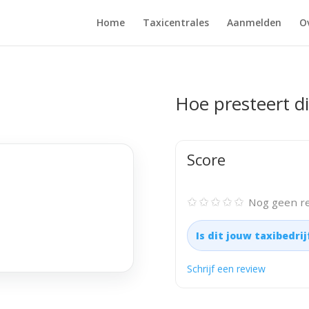
Home
Taxicentrales
Aanmelden
O
Hoe presteert di
Score
✩✩✩✩✩
Nog geen re
Is dit jouw taxibedri
Schrijf een review