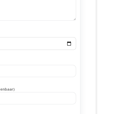
penbaar)