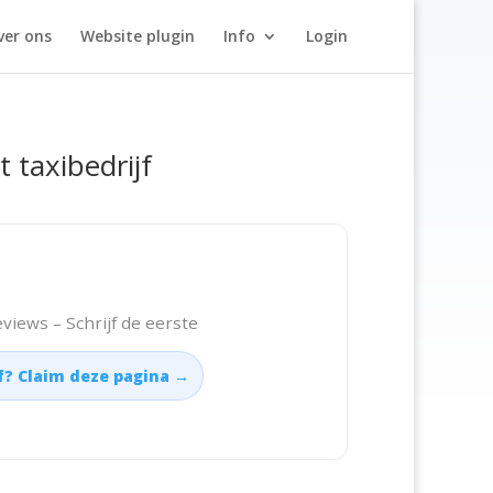
ver ons
Website plugin
Info
Login
t taxibedrijf
views – Schrijf de eerste
jf? Claim deze pagina →