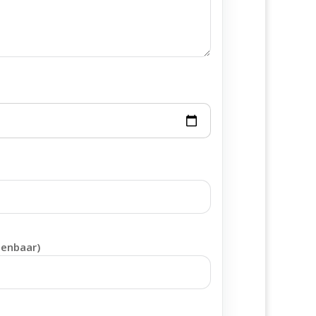
penbaar)