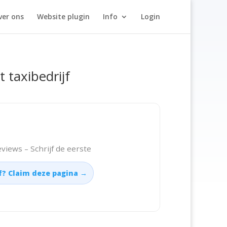
ver ons
Website plugin
Info
Login
t taxibedrijf
views – Schrijf de eerste
jf? Claim deze pagina →