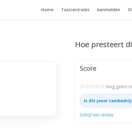
Home
Taxicentrales
Aanmelden
O
Hoe presteert di
Score
✩✩✩✩✩
Nog geen re
Is dit jouw taxibedri
Schrijf een review