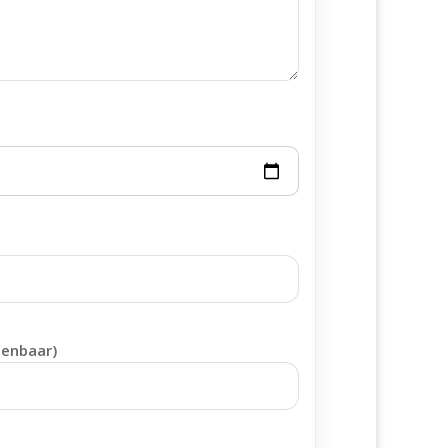
penbaar)