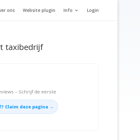
ver ons
Website plugin
Info
Login
t taxibedrijf
views – Schrijf de eerste
jf? Claim deze pagina →