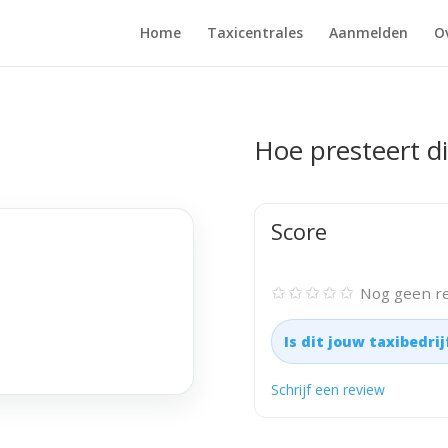
Home
Taxicentrales
Aanmelden
O
Hoe presteert di
Score
✩✩✩✩✩
Nog geen re
Is dit jouw taxibedri
Schrijf een review