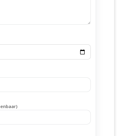
penbaar)