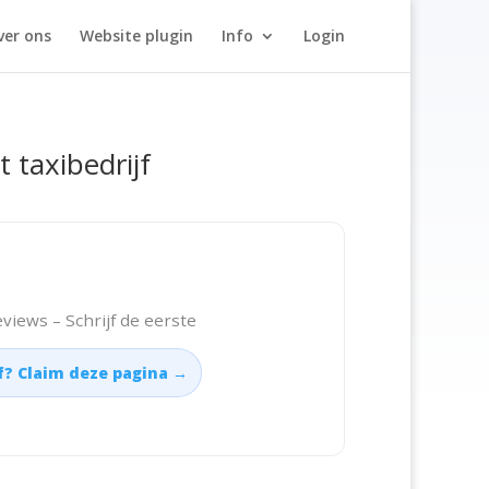
ver ons
Website plugin
Info
Login
t taxibedrijf
views – Schrijf de eerste
jf? Claim deze pagina →