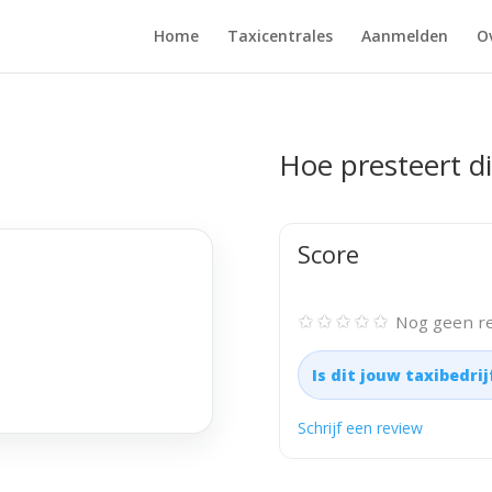
Home
Taxicentrales
Aanmelden
O
Hoe presteert di
Score
✩✩✩✩✩
Nog geen re
Is dit jouw taxibedri
Schrijf een review