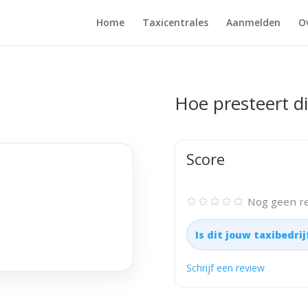
Home
Taxicentrales
Aanmelden
O
Hoe presteert di
Score
✩✩✩✩✩
Nog geen re
Is dit jouw taxibedri
Schrijf een review