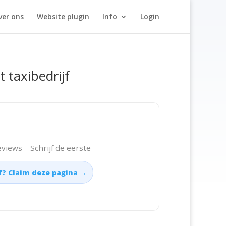
ver ons
Website plugin
Info
Login
t taxibedrijf
views – Schrijf de eerste
jf? Claim deze pagina →