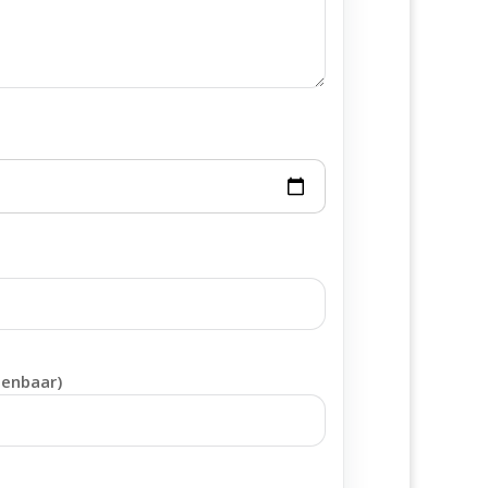
penbaar)