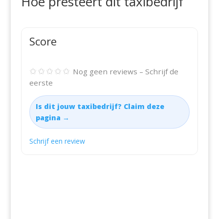
Hoe presteert dit taxibedrijf
Score
✩✩✩✩✩
Nog geen reviews – Schrijf de
eerste
Is dit jouw taxibedrijf? Claim deze
pagina →
Schrijf een review