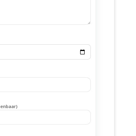
penbaar)