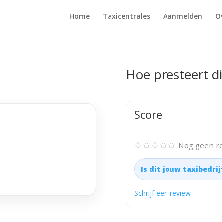
Home
Taxicentrales
Aanmelden
O
Hoe presteert di
Score
✩✩✩✩✩
Nog geen re
Is dit jouw taxibedri
Schrijf een review