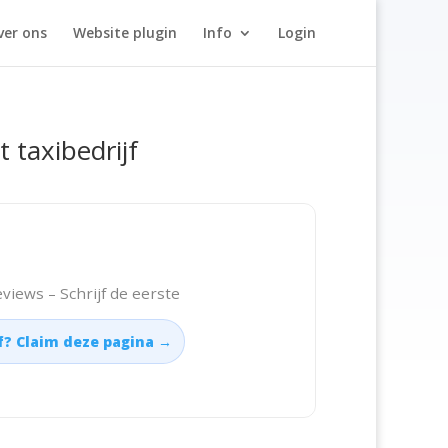
ver ons
Website plugin
Info
Login
t taxibedrijf
views – Schrijf de eerste
jf? Claim deze pagina →