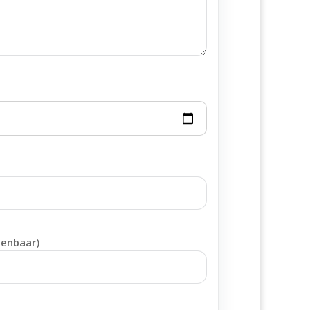
penbaar)