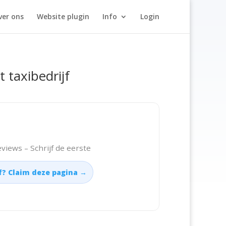
ver ons
Website plugin
Info
Login
t taxibedrijf
views – Schrijf de eerste
jf? Claim deze pagina →