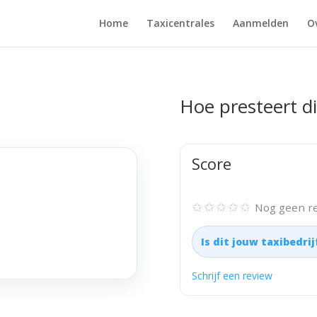
Home
Taxicentrales
Aanmelden
O
Hoe presteert di
Score
✩✩✩✩✩
Nog geen re
Is dit jouw taxibedri
Schrijf een review