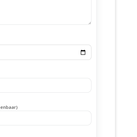
penbaar)