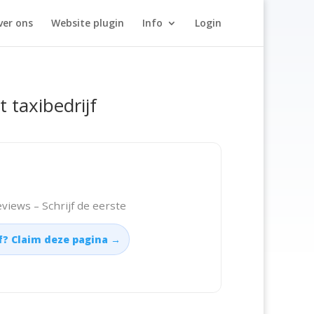
ver ons
Website plugin
Info
Login
t taxibedrijf
views – Schrijf de eerste
jf? Claim deze pagina →