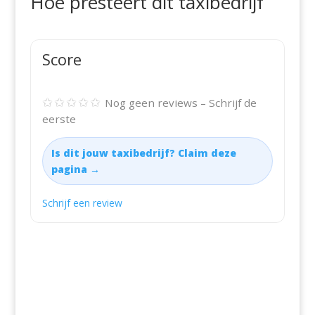
Hoe presteert dit taxibedrijf
Score
✩✩✩✩✩
Nog geen reviews – Schrijf de
eerste
Is dit jouw taxibedrijf? Claim deze
pagina →
Schrijf een review