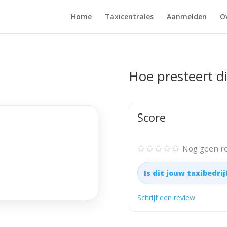
Home
Taxicentrales
Aanmelden
O
Hoe presteert di
Score
✩✩✩✩✩
Nog geen re
Is dit jouw taxibedri
Schrijf een review