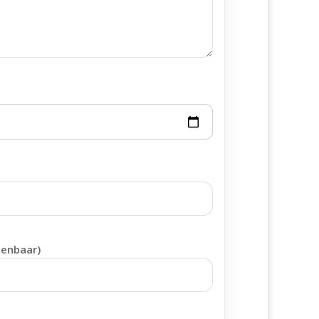
penbaar)