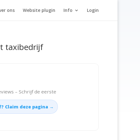
ver ons
Website plugin
Info
Login
t taxibedrijf
views – Schrijf de eerste
jf? Claim deze pagina →