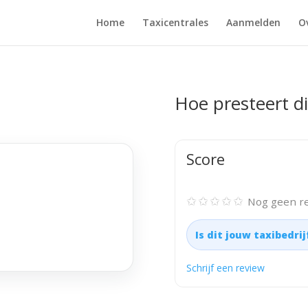
Home
Taxicentrales
Aanmelden
O
Hoe presteert di
Score
✩✩✩✩✩
Nog geen re
Is dit jouw taxibedri
Schrijf een review