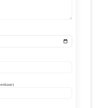
penbaar)