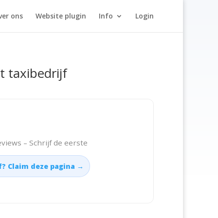
ver ons
Website plugin
Info
Login
t taxibedrijf
views – Schrijf de eerste
jf? Claim deze pagina →