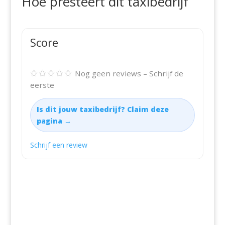
Hoe presteert dit taxibedrijf
Score
✩✩✩✩✩
Nog geen reviews – Schrijf de
eerste
Is dit jouw taxibedrijf? Claim deze
pagina →
Schrijf een review