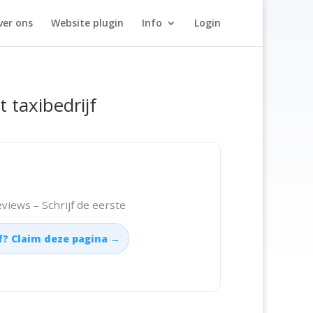
ver ons
Website plugin
Info
Login
t taxibedrijf
views – Schrijf de eerste
jf? Claim deze pagina →