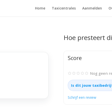
Home
Taxicentrales
Aanmelden
O
Hoe presteert di
Score
✩✩✩✩✩
Nog geen re
Is dit jouw taxibedri
Schrijf een review