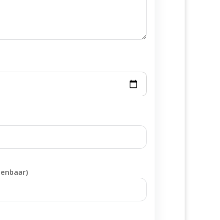
penbaar)