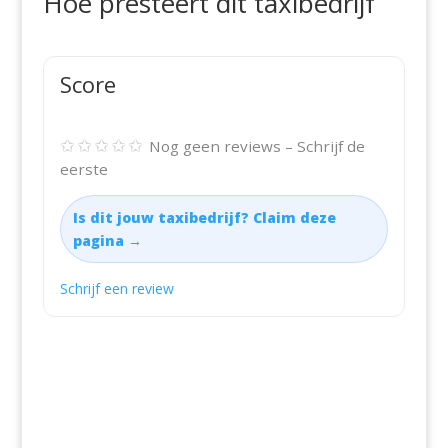
Hoe presteert dit taxibedrijf
Score
✩✩✩✩✩
Nog geen reviews – Schrijf de
eerste
Is dit jouw taxibedrijf? Claim deze
pagina →
Schrijf een review