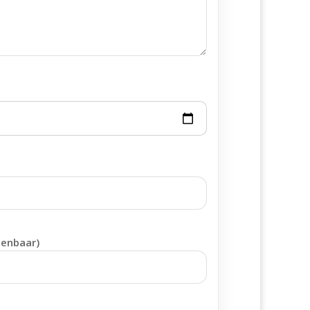
penbaar)