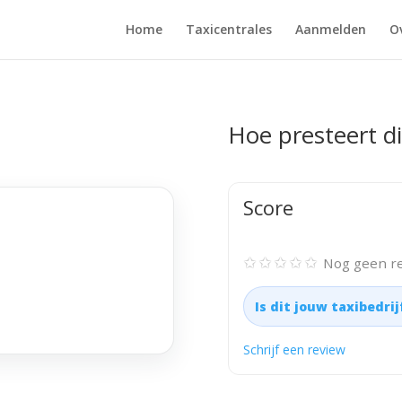
Home
Taxicentrales
Aanmelden
O
Hoe presteert di
Score
✩✩✩✩✩
Nog geen re
Is dit jouw taxibedri
Schrijf een review