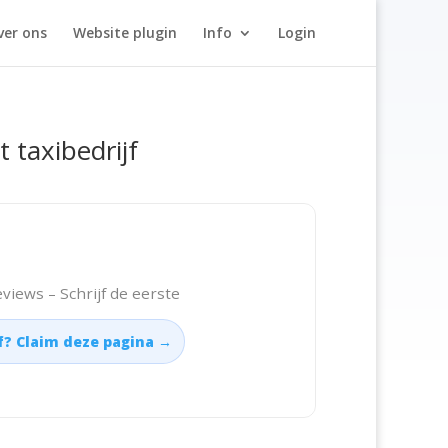
ver ons
Website plugin
Info
Login
t taxibedrijf
views – Schrijf de eerste
jf? Claim deze pagina →