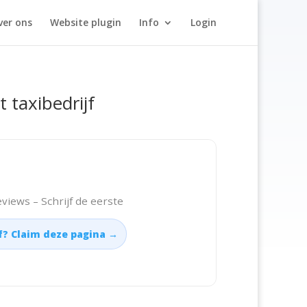
ver ons
Website plugin
Info
Login
t taxibedrijf
views – Schrijf de eerste
jf? Claim deze pagina →