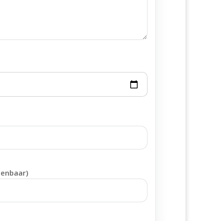
penbaar)