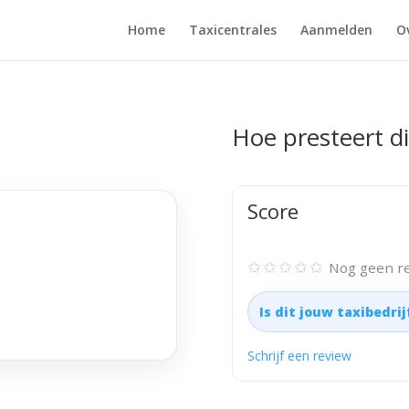
Home
Taxicentrales
Aanmelden
O
Hoe presteert di
Score
✩✩✩✩✩
Nog geen re
Is dit jouw taxibedri
Schrijf een review