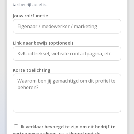
's-Heer Abtskerke
taxibedrijf actief is.
Jouw rol/functie
's-Heer Arendskerke
's-Heer Hendrikskinderen
's-Heerenberg
Link naar bewijs (optioneel)
's-Heerenbroek
's-Heerenhoek
Korte toelichting
's-Hertogenbosch
't Goy
't Haantje
't Harde
Ik verklaar bevoegd te zijn om dit bedrijf te
't Loo Oldebroek
vertegenwoordigen, ga akkoord met de