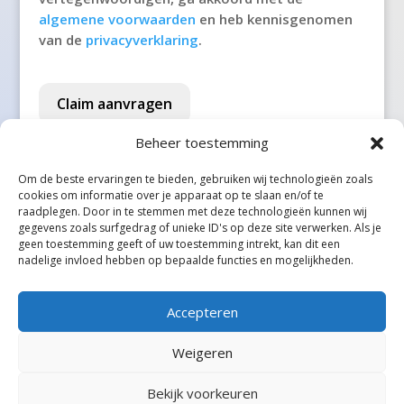
't Veld
algemene voorwaarden
en heb kennisgenomen
van de
privacyverklaring
.
't Waar
't Zand
Claim aanvragen
't Zandt
Beheer toestemming
1e Exloërmond
Om de beste ervaringen te bieden, gebruiken wij technologieën zoals
cookies om informatie over je apparaat op te slaan en/of te
2e Exloërmond
raadplegen. Door in te stemmen met deze technologieën kunnen wij
gegevens zoals surfgedrag of unieke ID's op deze site verwerken. Als je
2e Valthermond
geen toestemming geeft of uw toestemming intrekt, kan dit een
Alle steden
nadelige invloed hebben op bepaalde functies en mogelijkheden.
Aadorp
Aagtekerke
Accepteren
Aalden
Weigeren
Aalsmeer
Bekijk voorkeuren