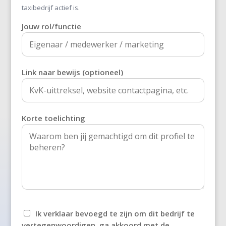
's-Heer Abtskerke
taxibedrijf actief is.
Jouw rol/functie
's-Heer Arendskerke
's-Heer Hendrikskinderen
's-Heerenberg
Link naar bewijs (optioneel)
's-Heerenbroek
's-Heerenhoek
Korte toelichting
's-Hertogenbosch
't Goy
't Haantje
't Harde
Ik verklaar bevoegd te zijn om dit bedrijf te
't Loo Oldebroek
vertegenwoordigen, ga akkoord met de