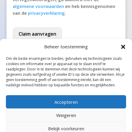
't Veld
algemene voorwaarden
en heb kennisgenomen
van de
privacyverklaring
.
't Waar
't Zand
Claim aanvragen
't Zandt
Beheer toestemming
1e Exloërmond
Om de beste ervaringen te bieden, gebruiken wij technologieën zoals
cookies om informatie over je apparaat op te slaan en/of te
2e Exloërmond
raadplegen. Door in te stemmen met deze technologieën kunnen wij
gegevens zoals surfgedrag of unieke ID's op deze site verwerken. Als je
2e Valthermond
geen toestemming geeft of uw toestemming intrekt, kan dit een
Alle steden
nadelige invloed hebben op bepaalde functies en mogelijkheden.
Aadorp
Aagtekerke
Accepteren
Aalden
Weigeren
Aalsmeer
Bekijk voorkeuren